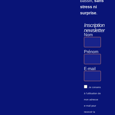
bassin,
sans
stress ni
surprise
.
Inscription
newsletter
Nom
Prénom
E-mail
Je consens
à l’utilisation de
mon adresse
e-mail pour
recevoir la