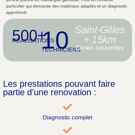
particulier qui demande des matériaux adaptés et un diagnostic
approfondi.
Saint-Gilles
10
500+
+ 15km
RÉALISATIONS
Zones couvertes
TECHNICIENS
Les prestations pouvant faire
partie d'une renovation :
Diagnostic complet