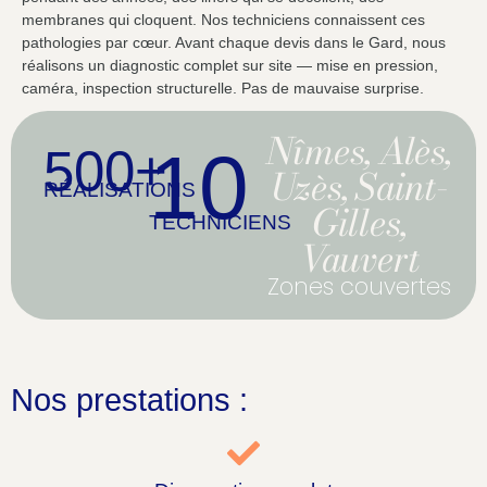
membranes qui cloquent. Nos techniciens connaissent ces
pathologies par cœur. Avant chaque devis dans le Gard, nous
réalisons un diagnostic complet sur site — mise en pression,
caméra, inspection structurelle. Pas de mauvaise surprise.
Nîmes, Alès,
10
500+
Uzès, Saint-
RÉALISATIONS
Gilles,
TECHNICIENS
Vauvert
Zones couvertes
Nos prestations :