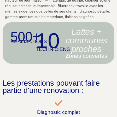
hauteur de leur maison — matériaux de qualité, chantier soigné,
résultat esthétique impeccable. Bluerenov travaille avec les
mêmes exigences que celles de ses clients : diagnostic détaillé,
gamme premium sur les matériaux, finitions soignées.
Lattes +
10
500+
communes
RÉALISATIONS
proches
TECHNICIENS
Zones couvertes
Les prestations pouvant faire
partie d'une renovation :
Diagnostic complet