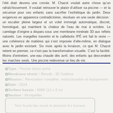
l’été était devenu une corvée. M. Chazot voulait autre chose qu’un
rafraîchissement. Il voulait retrouver le plaisir d’utiliser sa piscine — et la
sécuriser pour ses enfants sans sacrifier l’esthétique du jardin. Deux
exigences en apparence contradictoires, résolues en une seule décision :
un escalier pleine largeur et un volet immergé automatique, discret,
homologué, qui maintient la chaleur de l’eau de mai à octobre. Le
carrelage d’origine a disparu sous une membrane minérale 3D aux reflets
naturels. Les margelles travertin et le caillebotis IPÉ ont fait le reste —
une cohérence de matières qui s’est imposée d’elle-même, en dialogue
avec le jardin existant. Six mois après la livraison, ce que M. Chazot
retient en premier, ce n’est pas la transformation visuelle. C’est la facilité.
Moins d’entretien, une eau chaude dès avril, des enfants qui descendent
les marches seuls. Une piscine redevenue un lieu de vie.
Type :
Piscine béton armé
Membrane choisi :
Renolit - 3D Sublime
Mission :
Rénovation complète, restructuration et équipement
Date :
2024
Surface bassin :
60M² (12 x 5 m)
Secteur :
Montpellier
Voir la piscine avant et pendant les travaux