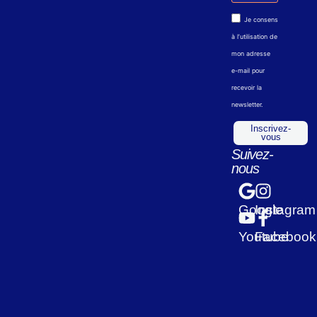
Je consens
à l’utilisation de
mon adresse
e-mail pour
recevoir la
newsletter.
Inscrivez-
vous
Suivez-
nous
Google
Instagram
Youtube
Facebook