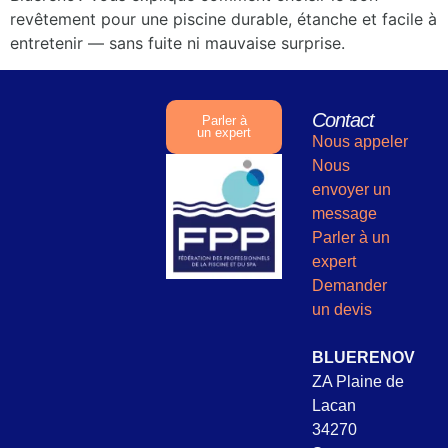
revêtement pour une piscine durable, étanche et facile à
entretenir — sans fuite ni mauvaise surprise.
Contact
Parler à
un expert
Nous appeler
Nous
envoyer un
message
Parler à un
expert
Demander
un devis
BLUERENOV
ZA Plaine de
Lacan
34270